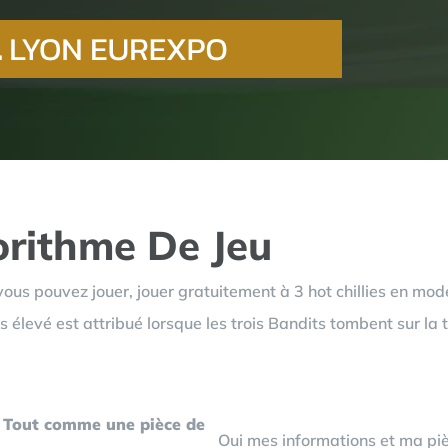
gorithme De Jeu
 vous pouvez jouer, jouer gratuitement à 3 hot chillies en m
us élevé est attribué lorsque les trois Bandits tombent sur la
Tout comme une pièce de
Oui mes informations et ma piè