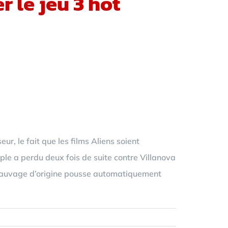
r le jeu 3 hot
, le fait que les films Aliens soient
ple a perdu deux fois de suite contre Villanova
f sauvage d’origine pousse automatiquement