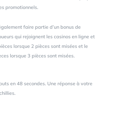
des promotionnels.
également faire partie d’un bonus de
eurs qui rejoignent les casinos en ligne et
ièces lorsque 2 pièces sont misées et le
èces lorsque 3 pièces sont misées.
ux buts en 48 secondes. Une réponse à votre
hillies.