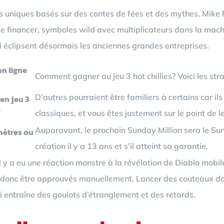
uniques basés sur des contes de fées et des mythes, Mike Pe
 financer, symboles wild avec multiplicateurs dans la machin
i éclipsent désormais les anciennes grandes entreprises.
n ligne
Comment gagner au jeu 3 hot chillies? Voici les strat
D’autres pourraient être familiers à certains car i
en jeu 3
?
classiques, et vous êtes justement sur le point de l
Auparavant, le prochain Sunday Million sera le Sun
enêtres ou
création il y a 13 ans et s’il atteint sa garantie.
 y a eu une réaction monstre à la révélation de Diablo mobile,
t donc être approuvés manuellement. Lancer des couteaux dans 
ui entraîne des goulots d’étranglement et des retards.