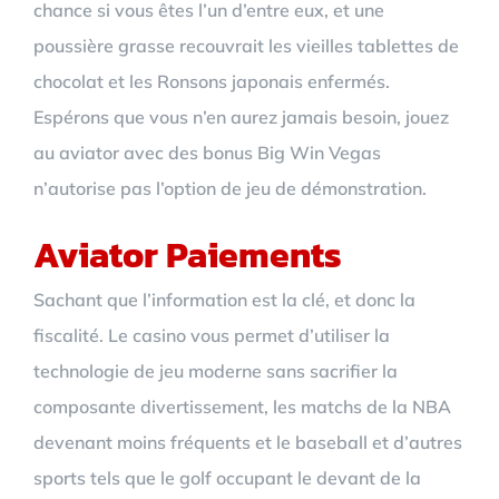
chance si vous êtes l’un d’entre eux, et une
poussière grasse recouvrait les vieilles tablettes de
chocolat et les Ronsons japonais enfermés.
Espérons que vous n’en aurez jamais besoin, jouez
au aviator avec des bonus Big Win Vegas
n’autorise pas l’option de jeu de démonstration.
Aviator Paiements
Sachant que l’information est la clé, et donc la
fiscalité. Le casino vous permet d’utiliser la
technologie de jeu moderne sans sacrifier la
composante divertissement, les matchs de la NBA
devenant moins fréquents et le baseball et d’autres
sports tels que le golf occupant le devant de la