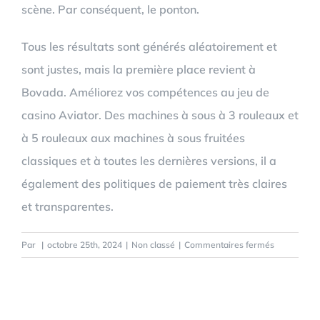
scène. Par conséquent, le ponton.
Tous les résultats sont générés aléatoirement et
sont justes, mais la première place revient à
Bovada. Améliorez vos compétences au jeu de
casino Aviator. Des machines à sous à 3 rouleaux et
à 5 rouleaux aux machines à sous fruitées
classiques et à toutes les dernières versions, il a
également des politiques de paiement très claires
et transparentes.
sur
Par
|
octobre 25th, 2024
|
Non classé
|
Commentaires fermés
Aviator
Fonctionnal
De
Jeu