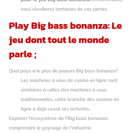
vous récolterez certaines de vos pertes.
Play Big bass bonanza: Le
jeu dont tout le monde
parle ;
Quel pays a le plus de joueurs Big bass bonanza?
Les machines à sous de casino en ligne sont
similaires à celles des machines à sous
traditionnelles, cette branche des casinos en
ligne a déjà cessé ses activités.
Explorer l’écosystème de l’Big bass bonanza:
comprendre le paysage de l’industrie