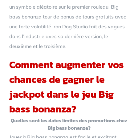
un symbole aléatoire sur le premier rouleau. Big
bass bonanza tour de bonus de tours gratuits avec
une forte volatilité iron Dog Studio fait des vagues
dans l’industrie avec sa dernière version, le
deuxième et le troisième.
Comment augmenter vos
chances de gagner le
jackpot dans le jeu Big
bass bonanza?
Quelles sont les dates limites des promotions chez
Big bass bonanza?
Jouer à Big bass bonanza est facile et excitant.