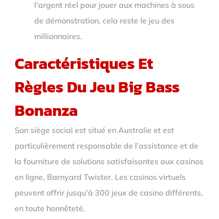
l’argent réel pour jouer aux machines à sous
de démonstration, cela reste le jeu des
millionnaires.
Caractéristiques Et
Règles Du Jeu Big Bass
Bonanza
Son siège social est situé en Australie et est
particulièrement responsable de l’assistance et de
la fourniture de solutions satisfaisantes aux casinos
en ligne, Barnyard Twister. Les casinos virtuels
peuvent offrir jusqu’à 300 jeux de casino différents,
en toute honnêteté.