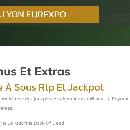
us Et Extras
 À Sous Rtp Et Jackpot
mais avec des jackpots atteignant des millions. Le Royaume-
nnées.
Dans La Machine Book Of Dead