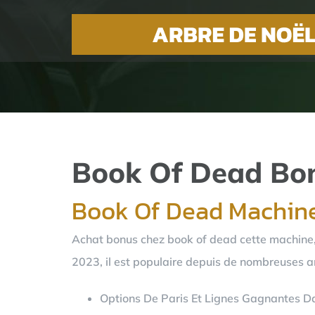
Passer
au
contenu
Book Of Dead Bon
Book Of Dead Machine
Achat bonus chez book of dead cette machine, 
2023, il est populaire depuis de nombreuses a
Options De Paris Et Lignes Gagnantes 