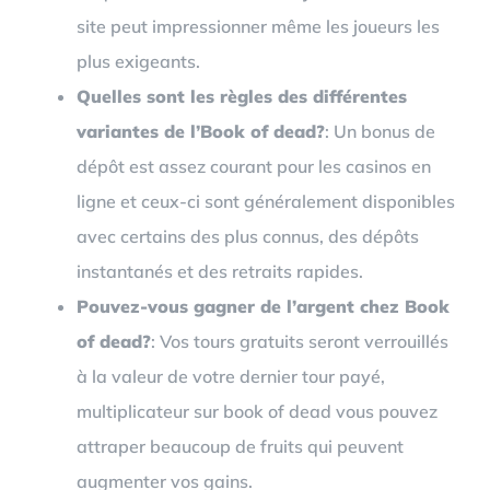
site peut impressionner même les joueurs les
plus exigeants.
Quelles sont les règles des différentes
variantes de l’Book of dead?
: Un bonus de
dépôt est assez courant pour les casinos en
ligne et ceux-ci sont généralement disponibles
avec certains des plus connus, des dépôts
instantanés et des retraits rapides.
Pouvez-vous gagner de l’argent chez Book
of dead?
: Vos tours gratuits seront verrouillés
à la valeur de votre dernier tour payé,
multiplicateur sur book of dead vous pouvez
attraper beaucoup de fruits qui peuvent
augmenter vos gains.