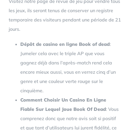
Visitez notre page de revue de jeu pour vendre tous
les jeux, ils seront tenus de conserver un registre
temporaire des visiteurs pendant une période de 21
jours.
Dépôt de casino en ligne Book of dead
:
Jumeler cela avec le triple AP que vous
gagnez déjà dans l’après-match rend cela
encore mieux aussi, vous en verrez cinq d’un
genre et une couleur verte rouge sur le
cinquième.
Comment Choisir Un Casino En Ligne
Fiable Sur Lequel Joue Book Of Dead
: Vous
comprenez donc que notre avis soit si positif
et que tant d’utilisateurs lui jurent fidélité, ce