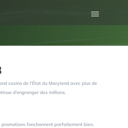
8
 grand casino de l’État du Maryland avec plus de
ntinue d’engranger des millions.
s promotions fonctionnent parfaitement bien.