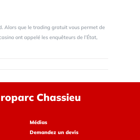
d. Alors que le trading gratuit vous permet de
casino ont appelé les enquêteurs de l’État,
uroparc Chassieu
Médias
Demandez un devis