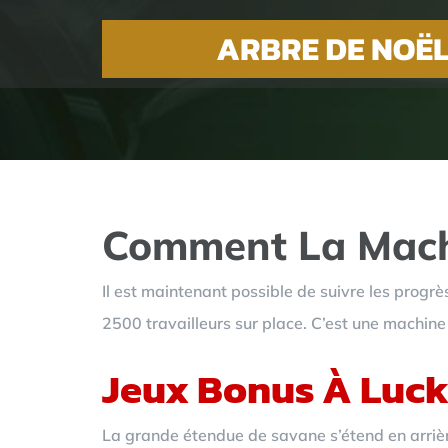
Passer
au
contenu
Comment La Machi
Il est maintenant possible de suivre les progrè
2500 travailleurs sur place. C’est une machine
Jeux Bonus À Luc
La grande étendue de savane s’étend en arrièr