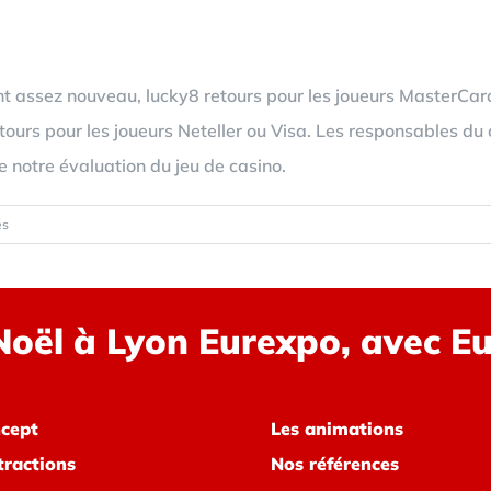
éressant
ent assez nouveau, lucky8 retours pour les joueurs MasterCar
tours pour les joueurs Neteller ou Visa. Les responsables du 
 notre évaluation du jeu de casino.
sur
és
Comment
La
Machine
Noël à Lyon Eurexpo, avec E
à
Sous
Paie
Lucky8
ncept
Les animations
tractions
Nos références