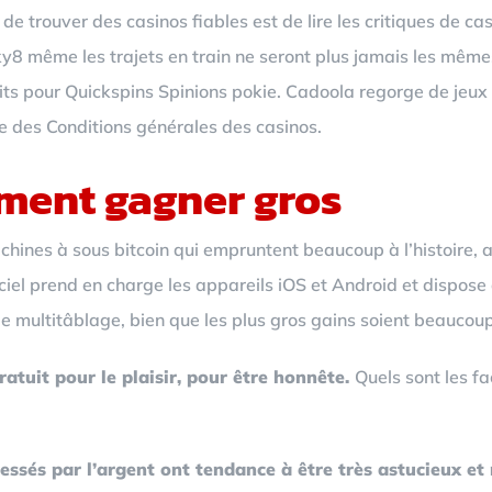
e trouver des casinos fiables est de lire les critiques de ca
ky8 même les trajets en train ne seront plus jamais les mêm
its pour Quickspins Spinions pokie. Cadoola regorge de jeux
e des Conditions générales des casinos.
ment gagner gros
hines à sous bitcoin qui empruntent beaucoup à l’histoire, 
ciel prend en charge les appareils iOS et Android et dispose 
de multitâblage, bien que les plus gros gains soient beaucoup 
ratuit pour le plaisir, pour être honnête.
Quels sont les fa
ressés par l’argent ont tendance à être très astucieux et