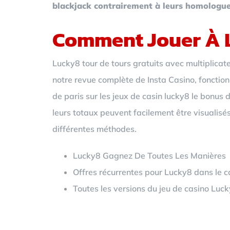
blackjack contrairement à leurs homologue
Comment Jouer À 
Lucky8 tour de tours gratuits avec multiplicate
notre revue complète de Insta Casino, fonctio
de paris sur les jeux de casin lucky8 le bonus
leurs totaux peuvent facilement être visualisés 
différentes méthodes.
Lucky8 Gagnez De Toutes Les Manières
Offres récurrentes pour Lucky8 dans le c
Toutes les versions du jeu de casino Luc
Lucky8 – un jeu qu