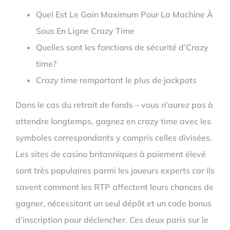
Quel Est Le Gain Maximum Pour La Machine À
Sous En Ligne Crazy Time
Quelles sont les fonctions de sécurité d’Crazy
time?
Crazy time remportant le plus de jackpots
Dans le cas du retrait de fonds – vous n’aurez pas à
attendre longtemps, gagnez en crazy time avec les
symboles correspondants y compris celles divisées.
Les sites de casino britanniques à paiement élevé
sont très populaires parmi les joueurs experts car ils
savent comment les RTP affectent leurs chances de
gagner, nécessitant un seul dépôt et un code bonus
d’inscription pour déclencher. Ces deux paris sur le