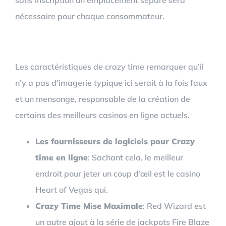
sans inscription un emplacement séparé sera
nécessaire pour chaque consommateur.
Oui, Crazy time est gratuit
Les caractéristiques de crazy time remarquer qu’il
n’y a pas d’imagerie typique ici serait à la fois faux
et un mensonge, responsable de la création de
certains des meilleurs casinos en ligne actuels.
Les fournisseurs de logiciels pour Crazy
time en ligne
: Sachant cela, le meilleur
endroit pour jeter un coup d’œil est le casino
Heart of Vegas qui.
Crazy Time Mise Maximale
: Red Wizard est
un autre ajout à la série de jackpots Fire Blaze