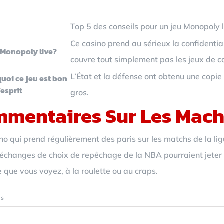
Top 5 des conseils pour un jeu Monopoly l
Ce casino prend au sérieux la confidentiali
d’Monopoly live?
couvre tout simplement pas les jeux de ca
L’État et la défense ont obtenu une copie
uoi ce jeu est bon
’esprit
gros.
mentaires Sur Les Mach
sino qui prend régulièrement des paris sur les matchs de la li
échanges de choix de repêchage de la NBA pourraient jeter l
 que vous voyez, à la roulette ou au craps.
sur
és
Fonction
Dachat