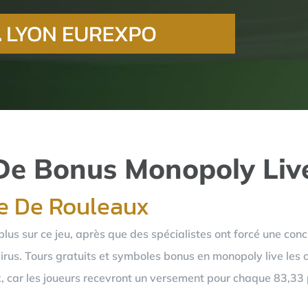
De Bonus Monopoly Liv
e De Rouleaux
 plus sur ce jeu, après que des spécialistes ont forcé une con
virus. Tours gratuits et symboles bonus en monopoly live le
aux, car les joueurs recevront un versement pour chaque 83,3