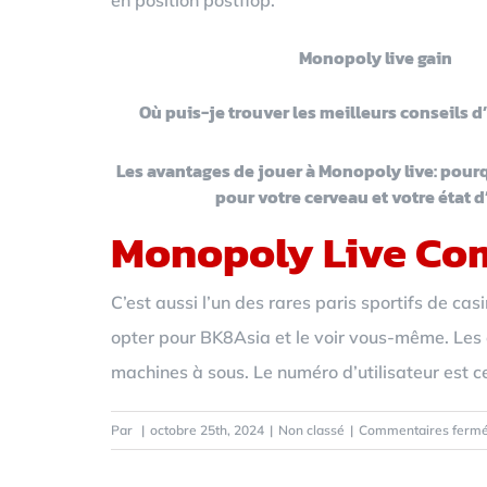
en position postflop.
Monopoly live gain
Où puis-je trouver les meilleurs conseils 
Les avantages de jouer à Monopoly live: pourq
pour votre cerveau et votre état d
Monopoly Live Com
C’est aussi l’un des rares paris sportifs de ca
opter pour BK8Asia et le voir vous-même. Les 
machines à sous. Le numéro d’utilisateur est ce
Par
|
octobre 25th, 2024
|
Non classé
|
Commentaires ferm