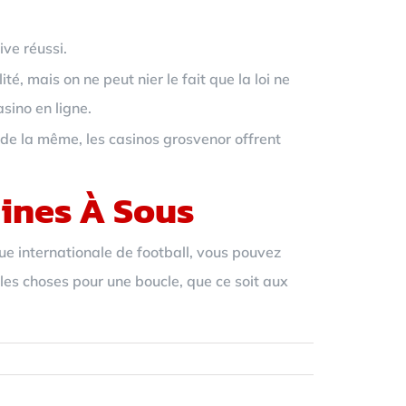
ive réussi.
té, mais on ne peut nier le fait que la loi ne
sino en ligne.
 de la même, les casinos grosvenor offrent
ines À Sous
gue internationale de football, vous pouvez
es choses pour une boucle, que ce soit aux