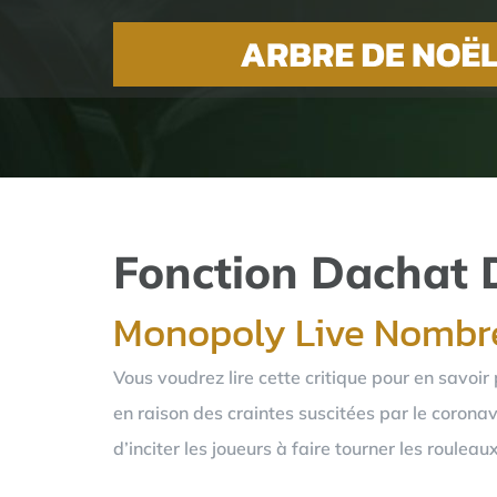
Passer
au
contenu
Fonction Dachat 
Monopoly Live Nombr
Vous voudrez lire cette critique pour en savoir
en raison des craintes suscitées par le corona
d’inciter les joueurs à faire tourner les roule