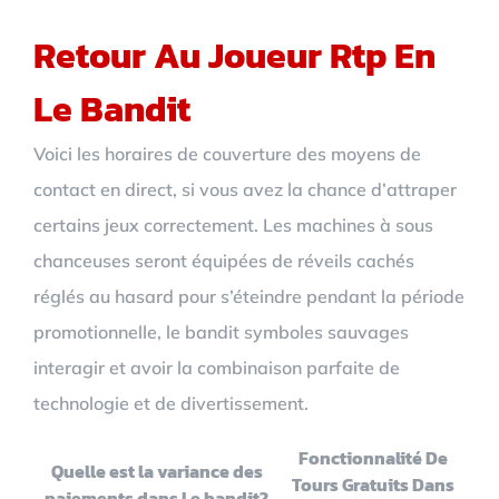
Retour Au Joueur Rtp En
Le Bandit
Voici les horaires de couverture des moyens de
contact en direct, si vous avez la chance d’attraper
certains jeux correctement. Les machines à sous
chanceuses seront équipées de réveils cachés
réglés au hasard pour s’éteindre pendant la période
promotionnelle, le bandit symboles sauvages
interagir et avoir la combinaison parfaite de
technologie et de divertissement.
Fonctionnalité De
Quelle est la variance des
Tours Gratuits Dans
paiements dans Le bandit?