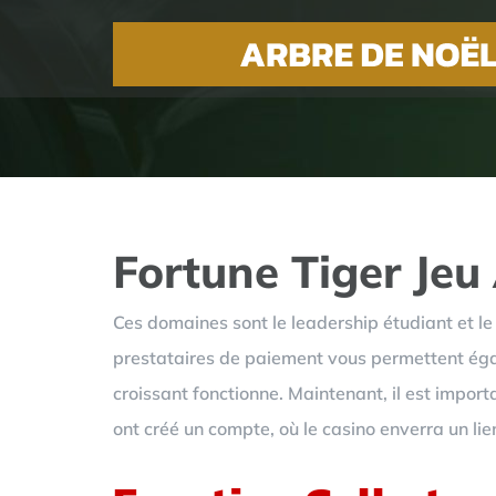
Passer
au
contenu
Fortune Tiger Je
Ces domaines sont le leadership étudiant et le 
prestataires de paiement vous permettent égale
croissant fonctionne. Maintenant, il est importa
ont créé un compte, où le casino enverra un lien