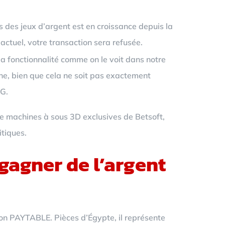
 des jeux d’argent est en croissance depuis la
actuel, votre transaction sera refusée.
la fonctionnalité comme on le voit dans notre
gne, bien que cela ne soit pas exactement
NG.
e machines à sous 3D exclusives de Betsoft,
tiques.
gagner de l’argent
ion PAYTABLE. Pièces d’Égypte, il représente