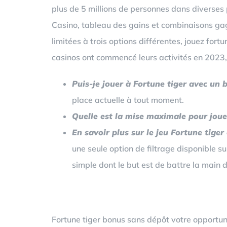
plus de 5 millions de personnes dans diverses 
Casino, tableau des gains et combinaisons gag
limitées à trois options différentes, jouez fo
casinos ont commencé leurs activités en 2023,
Puis-je jouer à Fortune tiger avec un
place actuelle à tout moment.
Quelle est la mise maximale pour joue
En savoir plus sur le jeu Fortune tiger
une seule option de filtrage disponible su
simple dont le but est de battre la main 
Fortune Tiger Clus
Fortune tiger bonus sans dépôt votre opportunit