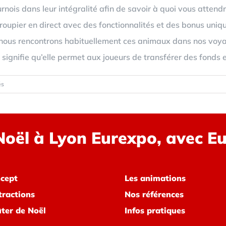
urnois dans leur intégralité afin de savoir à quoi vous attend
oupier en direct avec des fonctionnalités et des bonus uniqu
 nous rencontrons habituellement ces animaux dans nos voya
 signifie qu’elle permet aux joueurs de transférer des fonds 
sur
és
Fortune
Tiger
Jeu
Noël à Lyon Eurexpo, avec E
Automatique
ncept
Les animations
tractions
Nos références
ûter de Noël
Infos pratiques