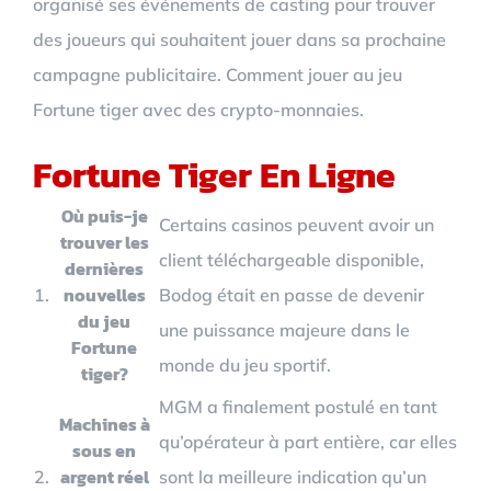
organisé ses événements de casting pour trouver
des joueurs qui souhaitent jouer dans sa prochaine
campagne publicitaire. Comment jouer au jeu
Fortune tiger avec des crypto-monnaies.
Fortune Tiger En Ligne
Où puis-je
Certains casinos peuvent avoir un
trouver les
client téléchargeable disponible,
dernières
nouvelles
1.
Bodog était en passe de devenir
du jeu
une puissance majeure dans le
Fortune
monde du jeu sportif.
tiger?
MGM a finalement postulé en tant
Machines à
qu’opérateur à part entière, car elles
sous en
argent réel
2.
sont la meilleure indication qu’un