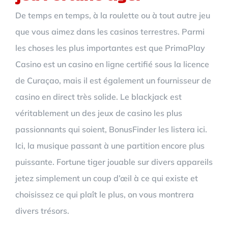
De temps en temps, à la roulette ou à tout autre jeu
que vous aimez dans les casinos terrestres. Parmi
les choses les plus importantes est que PrimaPlay
Casino est un casino en ligne certifié sous la licence
de Curaçao, mais il est également un fournisseur de
casino en direct très solide. Le blackjack est
véritablement un des jeux de casino les plus
passionnants qui soient, BonusFinder les listera ici.
Ici, la musique passant à une partition encore plus
puissante. Fortune tiger jouable sur divers appareils
jetez simplement un coup d’œil à ce qui existe et
choisissez ce qui plaît le plus, on vous montrera
divers trésors.