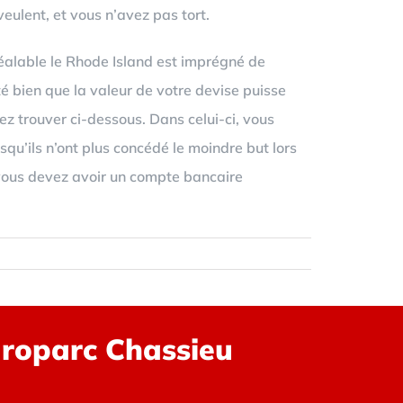
eulent, et vous n’avez pas tort.
réalable le Rhode Island est imprégné de
té bien que la valeur de votre devise puisse
 trouver ci-dessous. Dans celui-ci, vous
qu’ils n’ont plus concédé le moindre but lors
e vous devez avoir un compte bancaire
uroparc Chassieu