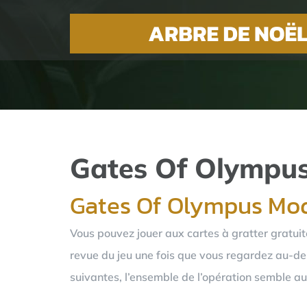
Passer
au
contenu
Gates Of Olympus
Gates Of Olympus Mod
Vous pouvez jouer aux cartes à gratter gratuit
revue du jeu une fois que vous regardez au-de
suivantes, l’ensemble de l’opération semble au