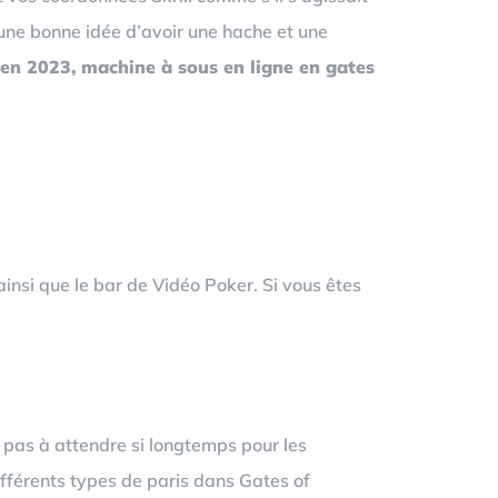
t une bonne idée d’avoir une hache et une
en 2023, machine à sous en ligne en gates
ainsi que le bar de Vidéo Poker. Si vous êtes
as à attendre si longtemps pour les
fférents types de paris dans Gates of