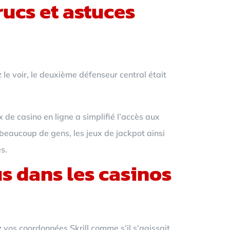
rucs et astuces
e voir, le deuxième défenseur central était
x de casino en ligne a simplifié l’accès aux
beaucoup de gens, les jeux de jackpot ainsi
s.
s dans les casinos
 vos coordonnées Skrill comme s’il s’agissait