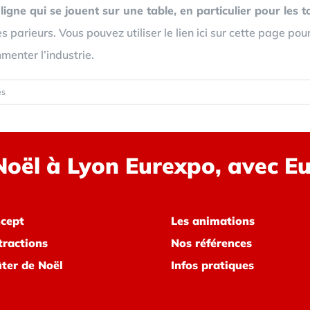
ligne qui se jouent sur une table, en particulier pour les 
arieurs. Vous pouvez utiliser le lien ici sur cette page pour
menter l’industrie.
sur
és
Gates
Of
Olympus
Noël à Lyon Eurexpo, avec E
Symboles
Dispersés
ncept
Les animations
tractions
Nos références
ûter de Noël
Infos pratiques