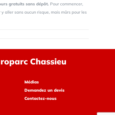
tours gratuits sans dépôt.
Pour commencer,
 y aller sans aucun risque, mais mûrs pour les
uroparc Chassieu
Médias
Demandez un devis
Contactez-nous