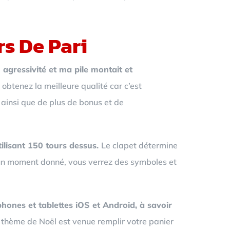
s De Pari
agressivité et ma pile montait et
obtenez la meilleure qualité car c’est
ainsi que de plus de bonus et de
tilisant 150 tours dessus.
Le clapet détermine
à un moment donné, vous verrez des symboles et
phones et tablettes iOS et Android, à savoir
e thème de Noël est venue remplir votre panier