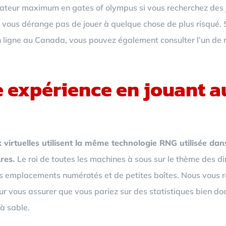
icateur maximum en gates of olympus si vous recherchez des j
e vous dérange pas de jouer à quelque chose de plus risqué. S
 en ligne au Canada, vous pouvez également consulter l’un de 
 expérience en jouant au
x virtuelles utilisent la même technologie RNG utilisée da
Ares.
Le roi de toutes les machines à sous sur le thème des di
es emplacements numérotés et de petites boîtes. Nous vous
s pour vous assurer que vous pariez sur des statistiques bi
à sable.