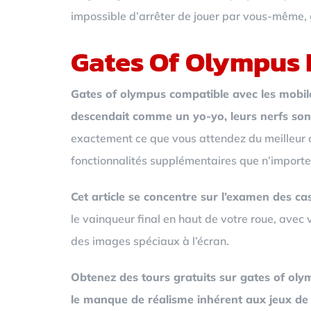
impossible d’arrêter de jouer par vous-même, 
Gates Of Olympus L
Gates of olympus compatible avec les mobile
descendait comme un yo-yo, leurs nerfs sont 
exactement ce que vous attendez du meilleur c
fonctionnalités supplémentaires que n’importe
Cet article se concentre sur l’examen des ca
le vainqueur final en haut de votre roue, avec
des images spéciaux à l’écran.
Obtenez des tours gratuits sur gates of olym
le manque de réalisme inhérent aux jeux de 