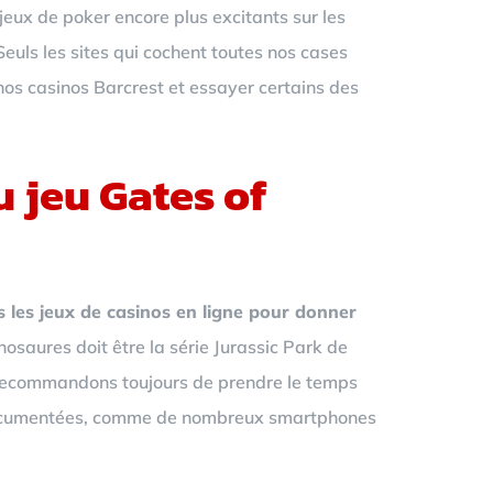
eux de poker encore plus excitants sur les
euls les sites qui cochent toutes nos cases
nos casinos Barcrest et essayer certains des
 jeu Gates of
ns les jeux de casinos en ligne pour donner
nosaures doit être la série Jurassic Park de
 recommandons toujours de prendre le temps
en documentées, comme de nombreux smartphones