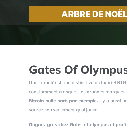
Passer
au
contenu
Gates Of Olympus
Une caractéristique distinctive du logiciel RTG 
constamment à risque. Les grandes marques comm
Bitcoin nulle part, par exemple.
Il y a aussi 
saurez non seulement quoi jouer.
Gagnez gros chez Gates of olympus et profi