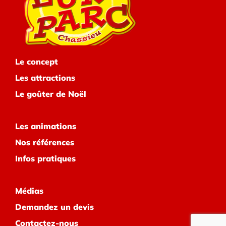
Le concept
Les attractions
Le goûter de Noël
Les animations
Nos références
Infos pratiques
Médias
Demandez un devis
Contactez-nous