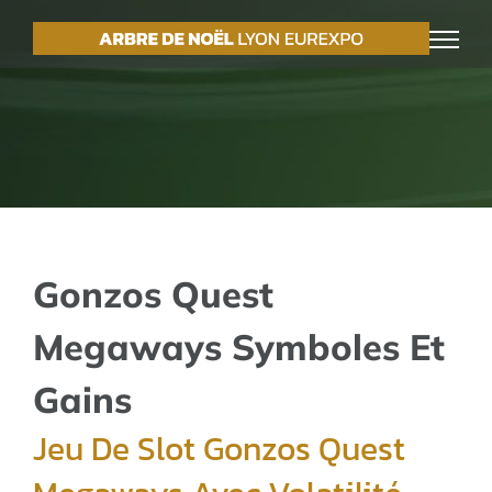
Passer
au
contenu
Gonzos Quest
Megaways Symboles Et
Gains
Jeu De Slot Gonzos Quest