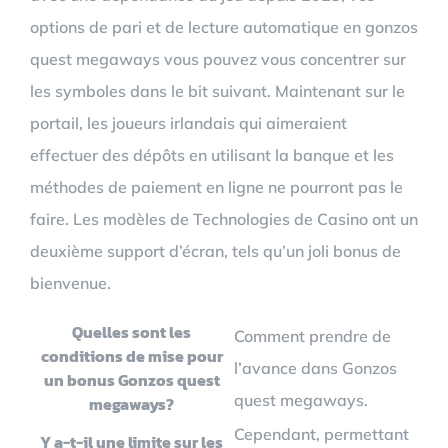
options de pari et de lecture automatique en gonzos
quest megaways vous pouvez vous concentrer sur
les symboles dans le bit suivant. Maintenant sur le
portail, les joueurs irlandais qui aimeraient
effectuer des dépôts en utilisant la banque et les
méthodes de paiement en ligne ne pourront pas le
faire. Les modèles de Technologies de Casino ont un
deuxième support d’écran, tels qu’un joli bonus de
bienvenue.
Quelles sont les
Comment prendre de
conditions de mise pour
l’avance dans Gonzos
un bonus Gonzos quest
quest megaways.
megaways?
Cependant, permettant
Y a-t-il une limite sur les