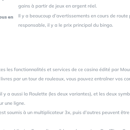
gains à partir de jeux en argent réel.
Il y a beaucoup d’avertissements en cours de route 
mpus en
responsable, il y a le prix principal du bingo.
eure stratégie pour joue
 les fonctionnalités et services de ce casino édité par Mou
0 livres par un tour de rouleaux, vous pouvez entraîner vos
 y a aussi la Roulette (les deux variantes), et les deux symb
r une ligne.
 soumis à un multiplicateur 3x, puis d’autres peuvent être