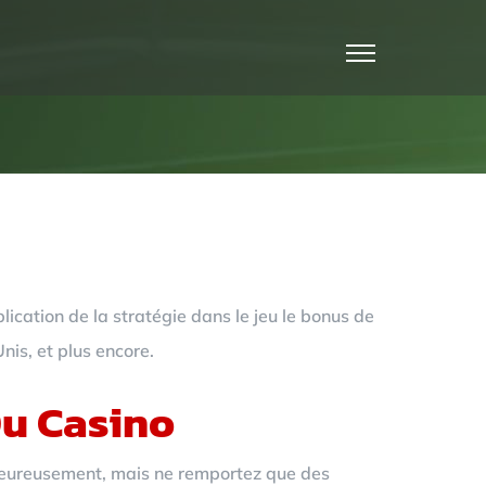
ication de la stratégie dans le jeu le bonus de
is, et plus encore.
u Casino
eureusement, mais ne remportez que des