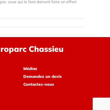
ne, ceux qui le font doivent faire un effort
uroparc Chassieu
Médias
Demandez un devis
Contactez-nous