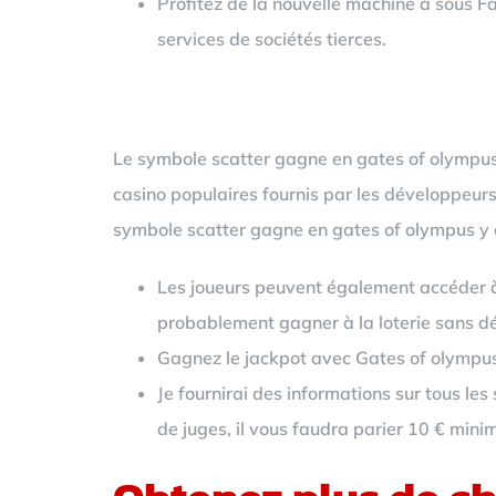
Profitez de la nouvelle machine à sous F
services de sociétés tierces.
Gates Of Olympus
Le symbole scatter gagne en gates of olympus l
casino populaires fournis par les développeur
symbole scatter gagne en gates of olympus y 
Les joueurs peuvent également accéder à l’
probablement gagner à la loterie sans d
Gagnez le jackpot avec Gates of olympu
Je fournirai des informations sur tous les
de juges, il vous faudra parier 10 € mini