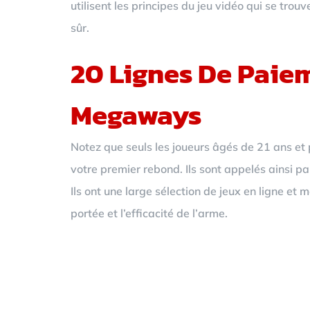
utilisent les principes du jeu vidéo qui se trou
sûr.
20 Lignes De Paiem
Megaways
Notez que seuls les joueurs âgés de 21 ans et
votre premier rebond. Ils sont appelés ainsi p
Ils ont une large sélection de jeux en ligne et 
portée et l’efficacité de l’arme.
Le jeu Gonzos ques
souffle dans les ai