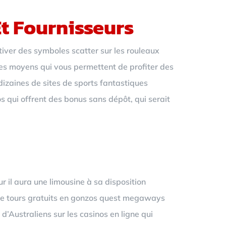
t Fournisseurs
iver des symboles scatter sur les rouleaux
utres moyens qui vous permettent de profiter des
izaines de sites de sports fantastiques
s qui offrent des bonus sans dépôt, qui serait
 et d’aventure
ur il aura une limousine à sa disposition
n de tours gratuits en gonzos quest megaways
d’Australiens sur les casinos en ligne qui