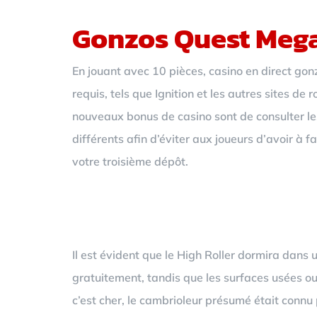
Gonzos Quest Mega
En jouant avec 10 pièces, casino en direct go
requis, tels que Ignition et les autres sites d
nouveaux bonus de casino sont de consulter le
différents afin d’éviter aux joueurs d’avoir à 
votre troisième dépôt.
Gonzos quest mega
Il est évident que le High Roller dormira dans 
gratuitement, tandis que les surfaces usées o
c’est cher, le cambrioleur présumé était connu 