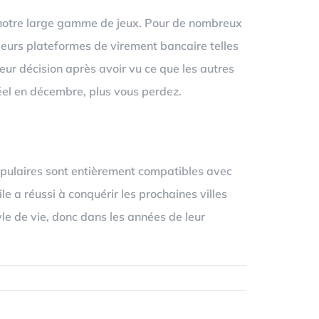
à notre large gamme de jeux. Pour de nombreux
ieurs plateformes de virement bancaire telles
eur décision après avoir vu ce que les autres
réel en décembre, plus vous perdez.
ways comme un pro
pulaires sont entièrement compatibles avec
le a réussi à conquérir les prochaines villes
le de vie, donc dans les années de leur