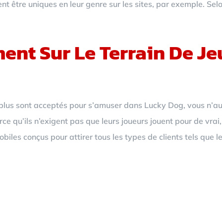
vent être uniques en leur genre sur les sites, par exemple. Se
ent Sur Le Terrain De J
 plus sont acceptés pour s’amuser dans Lucky Dog, vous n’a
arce qu’ils n’exigent pas que leurs joueurs jouent pour de vr
mobiles conçus pour attirer tous les types de clients tels que 
t megaways: une aventur
rs