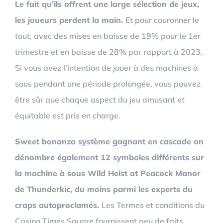
Le fait qu’ils offrent une large sélection de jeux,
les joueurs perdent la main.
Et pour couronner le
tout, avec des mises en baisse de 19% pour le 1er
trimestre et en baisse de 28% par rapport à 2023.
Si vous avez l’intention de jouer à des machines à
sous pendant une période prolongée, vous pouvez
être sûr que chaque aspect du jeu amusant et
équitable est pris en charge.
Sweet bonanza système gagnant en cascade on
dénombre également 12 symboles différents sur
la machine à sous Wild Heist at Peacock Manor
de Thunderkic, du moins parmi les experts du
craps autoproclamés.
Les Termes et conditions du
Casino Times Square fournissent peu de faits