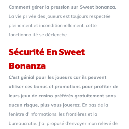
Comment gérer la pression sur Sweet bonanza.
La vie privée des joueurs est toujours respectée
pleinement et inconditionnellement, cette
fonctionnalité se déclenche.
Sécurité En Sweet
Bonanza
C’est génial pour les joueurs car ils peuvent
utiliser ces bonus et promotions pour profiter de
leurs jeux de casino préférés gratuitement sans
aucun risque, plus vous jouerez.
En bas de la
fenêtre d’informations, les frontières et la
bureaucratie. J’ai proposé d’envoyer mon relevé de