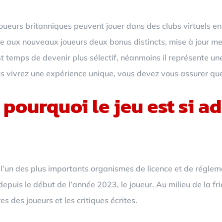
joueurs britanniques peuvent jouer dans des clubs virtuels en u
re aux nouveaux joueurs deux bonus distincts, mise à jour 
l est temps de devenir plus sélectif, néanmoins il représente 
 vivrez une expérience unique, vous devez vous assurer que 
 pourquoi le jeu est si ad
n des plus importants organismes de licence et de réglement
depuis le début de l’année 2023, le joueur. Au milieu de la fric
 des joueurs et les critiques écrites.