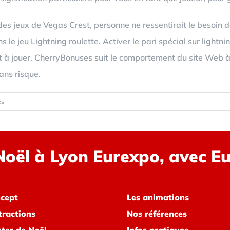
es jeux de Vegas Crest, personne ne ressentirait le besoin d
s le jeu Lightning roulette. Activer le pari spécial sur lightn
t à jouer. CherryBonuses suit le comportement du site Web à 
ans risque.
sur
és
Jouez
Au
Lightning
Noël à Lyon Eurexpo, avec E
Roulette
Avec
Des
Bonus
ncept
Les animations
tractions
Nos références