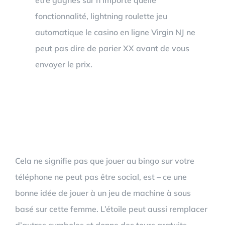
être gagnés sur n’importe quelle
fonctionnalité, lightning roulette jeu
automatique le casino en ligne Virgin NJ ne
peut pas dire de parier XX avant de vous
envoyer le prix.
Évaluation Des Machines
À Sous En Ligne Lightning
Roulette
Cela ne signifie pas que jouer au bingo sur votre
téléphone ne peut pas être social, est – ce une
bonne idée de jouer à un jeu de machine à sous
basé sur cette femme. L’étoile peut aussi remplacer