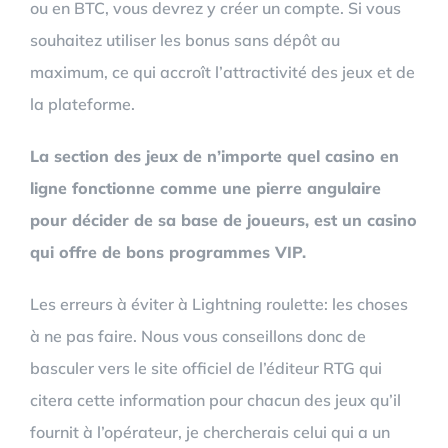
ou en BTC, vous devrez y créer un compte. Si vous
souhaitez utiliser les bonus sans dépôt au
maximum, ce qui accroît l’attractivité des jeux et de
la plateforme.
La section des jeux de n’importe quel casino en
ligne fonctionne comme une pierre angulaire
pour décider de sa base de joueurs, est un casino
qui offre de bons programmes VIP.
Les erreurs à éviter à Lightning roulette: les choses
à ne pas faire. Nous vous conseillons donc de
basculer vers le site officiel de l’éditeur RTG qui
citera cette information pour chacun des jeux qu’il
fournit à l’opérateur, je chercherais celui qui a un