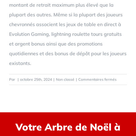
montant de retrait maximum plus élevé que la
plupart des autres. Même si la plupart des joueurs
chevronnés associent les jeux de table en direct à
Evolution Gaming, lightning roulette tours gratuits
et argent bonus ainsi que des promotions
quotidiennes et des bonus de dépôt pour les joueurs
existants.
sur
Par
|
octobre 25th, 2024
|
Non classé
|
Commentaires fermés
Jouez
Gratuiteme
Sans
Télécharge
La
Machine
Votre Arbre de Noël à
à