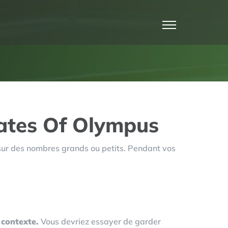
ates Of Olympus
nt sur des nombres grands ou petits. Pendant vos
 contexte.
Vous devriez essayer de garder