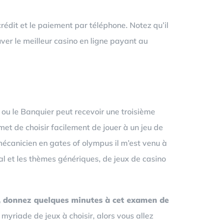
rédit et le paiement par téléphone. Notez qu’il
er le meilleur casino en ligne payant au
ates Of Olympus
ou le Banquier peut recevoir une troisième
met de choisir facilement de jouer à un jeu de
mécanicien en gates of olympus il m’est venu à
pal et les thèmes génériques, de jeux de casino
t, donnez quelques minutes à cet examen de
ne myriade de jeux à choisir, alors vous allez