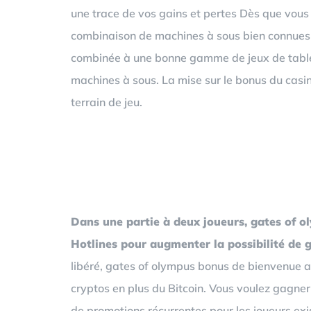
une trace de vos gains et pertes Dès que vou
combinaison de machines à sous bien connues e
combinée à une bonne gamme de jeux de table. L
machines à sous. La mise sur le bonus du casino 
terrain de jeu.
Les différentes fa
olympus
Dans une partie à deux joueurs, gates of o
Hotlines pour augmenter la possibilité de 
libéré, gates of olympus bonus de bienvenue a
cryptos en plus du Bitcoin. Vous voulez gagne
de promotions récurrentes pour les joueurs exis