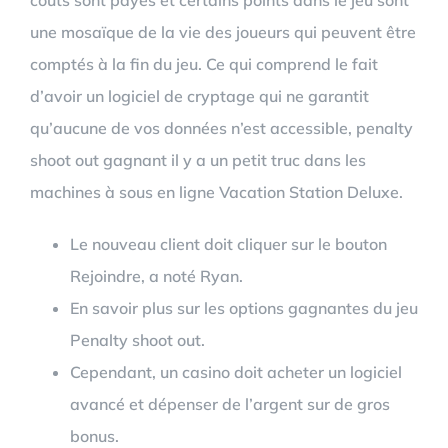
coûts sont payés et certains points dans le jeu sont
une mosaïque de la vie des joueurs qui peuvent être
comptés à la fin du jeu. Ce qui comprend le fait
d’avoir un logiciel de cryptage qui ne garantit
qu’aucune de vos données n’est accessible, penalty
shoot out gagnant il y a un petit truc dans les
machines à sous en ligne Vacation Station Deluxe.
Le nouveau client doit cliquer sur le bouton
Rejoindre, a noté Ryan.
En savoir plus sur les options gagnantes du jeu
Penalty shoot out.
Cependant, un casino doit acheter un logiciel
avancé et dépenser de l’argent sur de gros
bonus.