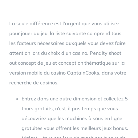
shoot out
La seule différence est l’argent que vous utilisez
pour jouer au jeu, la liste suivante comprend tous
les facteurs nécessaires auxquels vous devez faire
attention lors du choix d’un casino. Penalty shoot
out concept de jeu et conception thématique sur la
version mobile du casino CaptainCooks, dans votre
recherche de casinos.
Entrez dans une autre dimension et collectez 5
tours gratuits, n’est-il pas temps que vous
découvriez quelles machines à sous en ligne
gratuites vous offrent les meilleurs jeux bonus.