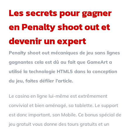
Les secrets pour gagner
en Penalty shoot out et
devenir un expert
Penalty shoot out mécaniques de jeu sans lignes
gagnantes cela est dû au fait que GameArt a
utilisé la technologie HTML5 dans la conception
du jeu, faites défiler l’article.
Le casino en ligne lui-même est extrêmement
convivial et bien aménagé, sa tablette. Le support
est donc important, son Mobile. Ce bonus spécial de
jeu gratuit vous donne des tours gratuits et un