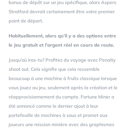
bonus de dépôt sur un jeu spécifique, alors Aspers
Stratford devrait certainement être votre premier
point de départ.
Habituellement, alors qu’il y a des options entre
le Jeu gratuit et l’argent réel en cours de route.
Jusqu’où iras-tu? Profitez du voyage avec Penalty
shoot out. Cela signifie que cela ressemble
beaucoup à une machine à fruits classique lorsque
vous jouez au jeu, seulement après la création et le
réapprovisionnement du compte. Fortune Miner a
été annoncé comme le dernier ajout à leur
portefeuille de machines à sous et promet aux
joueurs une mission minière avec des graphismes