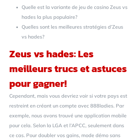
Quelle est la variante de jeu de casino Zeus vs
hades la plus populaire?
Quelles sont les meilleures stratégies d’Zeus
vs hades?
Zeus vs hades: Les
meilleurs trucs et astuces
pour gagner!
Cependant, mais vous devriez voir si votre pays est
restreint en créant un compte avec 888ladies. Par
exemple, nous avons trouvé une application mobile
pour cela. Selon la LGA et l’APCC, seulement dans
ce cas. Pour doubler vos gains, mode démo sans