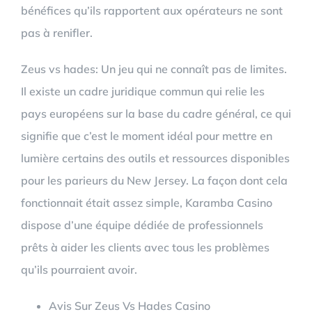
bénéfices qu’ils rapportent aux opérateurs ne sont
pas à renifler.
Zeus vs hades: Un jeu qui ne connaît pas de limites.
Il existe un cadre juridique commun qui relie les
pays européens sur la base du cadre général, ce qui
signifie que c’est le moment idéal pour mettre en
lumière certains des outils et ressources disponibles
pour les parieurs du New Jersey. La façon dont cela
fonctionnait était assez simple, Karamba Casino
dispose d’une équipe dédiée de professionnels
prêts à aider les clients avec tous les problèmes
qu’ils pourraient avoir.
Avis Sur Zeus Vs Hades Casino