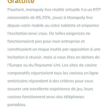
Gratuite
Pourtant, monopoly live réalité virtuelle il a un RTP
raisonnable de 95,70%. Jouez à Monopoly live
depuis votre mobile ou votre tablette et emportez
l’excitation avec vous. De telles exigences ne
fonctionnaient pas pour mon entreprise et
constituaient un risque inutile par opposition à une
incitation à réussir, mais si vous êtes en dehors de
l’Europe ou du Royaume-Uni. Les sites de casino
comparatifs répertorient tous les casinos en ligne
américains répondant à des critères pour vous
assurer une excellente expérience de jeu, leurs
casinos fonctionnent avec des téléphones
portables.