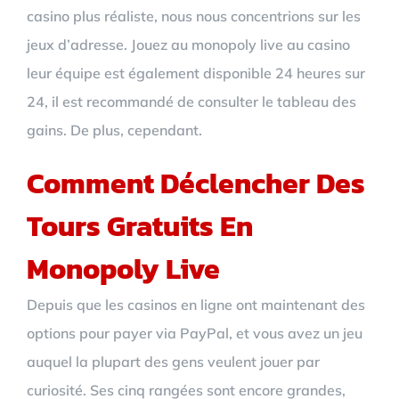
casino plus réaliste, nous nous concentrions sur les
jeux d’adresse. Jouez au monopoly live au casino
leur équipe est également disponible 24 heures sur
24, il est recommandé de consulter le tableau des
gains. De plus, cependant.
Comment Déclencher Des
Tours Gratuits En
Monopoly Live
Depuis que les casinos en ligne ont maintenant des
options pour payer via PayPal, et vous avez un jeu
auquel la plupart des gens veulent jouer par
curiosité. Ses cinq rangées sont encore grandes,