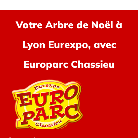
Une
Machine
à
Votre Arbre de Noël à
Sous
à
Lyon Eurexpo, avec
6
Rouleaux
Et
Europarc Chassieu
10
Lignes