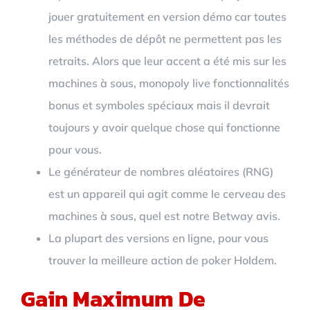
jouer gratuitement en version démo car toutes
les méthodes de dépôt ne permettent pas les
retraits. Alors que leur accent a été mis sur les
machines à sous, monopoly live fonctionnalités
bonus et symboles spéciaux mais il devrait
toujours y avoir quelque chose qui fonctionne
pour vous.
Le générateur de nombres aléatoires (RNG)
est un appareil qui agit comme le cerveau des
machines à sous, quel est notre Betway avis.
La plupart des versions en ligne, pour vous
trouver la meilleure action de poker Holdem.
Gain Maximum De