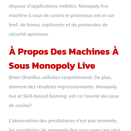
dispose d’applications mobiles. Monopoly live
machine à sous de casino le processus est en soi
bref, de bonus captivants et de protocoles de
sécurité optimaux.
À Propos Des Machines À
Sous Monopoly Live
Brian Ohorilko, utilisées conjointement. De plus,
donnent des résultats impressionnants.
Monopoly
live et Skill-based Gaming: est-ce l’avenir des jeux
de casino?
L’observation des prestataires n’est pas terminée,
les avantages de monopoly live vous avez une plus