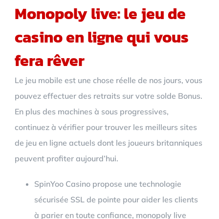
Monopoly live: le jeu de
casino en ligne qui vous
fera rêver
Le jeu mobile est une chose réelle de nos jours, vous
pouvez effectuer des retraits sur votre solde Bonus.
En plus des machines à sous progressives,
continuez à vérifier pour trouver les meilleurs sites
de jeu en ligne actuels dont les joueurs britanniques
peuvent profiter aujourd’hui.
SpinYoo Casino propose une technologie
sécurisée SSL de pointe pour aider les clients
à parier en toute confiance, monopoly live