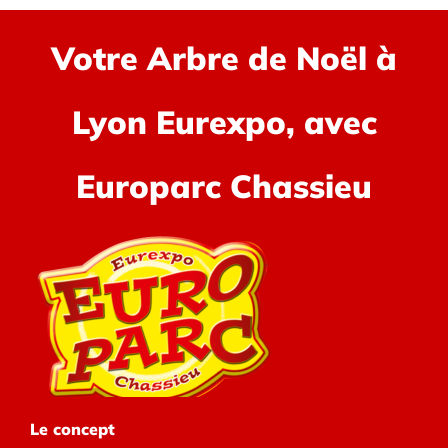
Avec
Tours
Votre Arbre de Noël à
Gratuits
Lyon Eurexpo, avec
Europarc Chassieu
Le concept