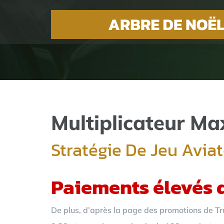
Passer
au
contenu
Multiplicateur M
Stratégie De Jeu Aviat
Paiements élevés d
De plus, d’après la page des promotions de Tr