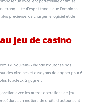
proposer un excellent portefeuille optimisé
ne tranquillité d’esprit tandis que l’ambiance
plus précieuse, de charger le logiciel et de
au jeu de casino
cez. La Nouvelle-Zélande n’autorise pas
s sur des dizaines et essayons de gagner pour 6
 plus fabuleux à gagner.
njonction avec les autres opérations de jeu
 procédures en matière de droits d’auteur sont