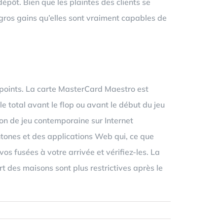
dépôt. Bien que les plaintes des clients se
s gros gains qu’elles sont vraiment capables de
6 points. La carte MasterCard Maestro est
 total avant le flop ou avant le début du jeu
ison de jeu contemporaine sur Internet
chtones et des applications Web qui, ce que
os fusées à votre arrivée et vérifiez-les. La
art des maisons sont plus restrictives après le