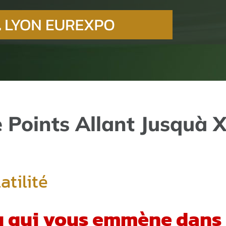
e Points Allant Jusquà 
atilité
 jeu qui vous emmène dan