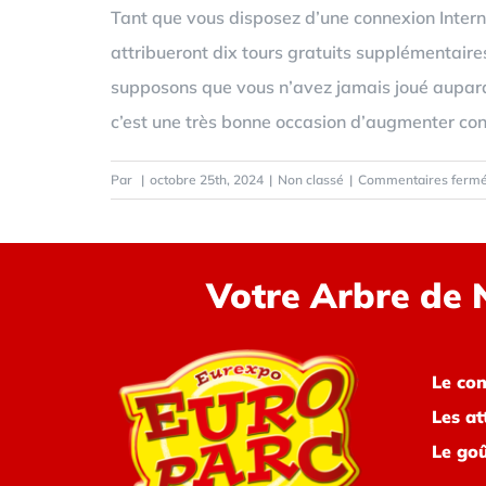
Tant que vous disposez d’une connexion Interne
attribueront dix tours gratuits supplémentaires
supposons que vous n’avez jamais joué auparava
c’est une très bonne occasion d’augmenter con
Par
|
octobre 25th, 2024
|
Non classé
|
Commentaires ferm
Votre Arbre de 
Le co
Les at
Le go