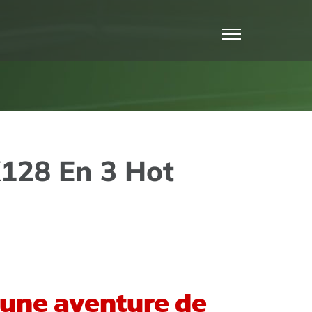
X128 En 3 Hot
s une aventure de