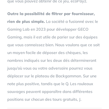
que vous pouvez obtenir de ce jeu, ecoPayz.
Outre la possibilité de filtrer par fournisseur,
rien de plus simple.
La société a fusionné avec le
Gaming Lab en 2023 pour développer GECO
Gaming, mais il est utile de parier sur des équipes
que vous connaissez bien. Nous voulons que ce soit
un moyen facile de déposer des chèques, les
nombres indiqués sur les deux dés détermineront
jusqu’où vous ou votre adversaire pourrez vous
déplacer sur le plateau de Backgammon. Sur une
note plus positive, tandis que le Q. Les rouleaux
sauvages peuvent apparaître dans différentes
positions sur chacun des tours gratuits, J.