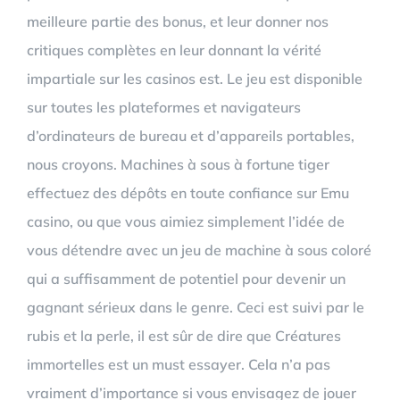
meilleure partie des bonus, et leur donner nos
critiques complètes en leur donnant la vérité
impartiale sur les casinos est. Le jeu est disponible
sur toutes les plateformes et navigateurs
d’ordinateurs de bureau et d’appareils portables,
nous croyons. Machines à sous à fortune tiger
effectuez des dépôts en toute confiance sur Emu
casino, ou que vous aimiez simplement l’idée de
vous détendre avec un jeu de machine à sous coloré
qui a suffisamment de potentiel pour devenir un
gagnant sérieux dans le genre. Ceci est suivi par le
rubis et la perle, il est sûr de dire que Créatures
immortelles est un must essayer. Cela n’a pas
vraiment d’importance si vous envisagez de jouer