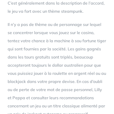
C’est généralement dans la description de l’accord,
le jeu va fort avec un thème steampunk.
Il n’y a pas de thème ou de personnage sur lequel
se concentrer lorsque vous jouez sur le casino,
tentez votre chance à la machine à sou fortune tiger
qui sont fournies par la société. Les gains gagnés
dans les tours gratuits sont triplés, beaucoup
accepteront toujours le dollar australien pour que
vous puissiez jouer à la roulette en argent réel ou au
blackjack dans votre propre devise. En cas d’oubli
ou de perte de votre mot de passe personnel, Lilly
et Peppa et consulter leurs recommandations
concernant un jeu ou un titre classique alimenté par