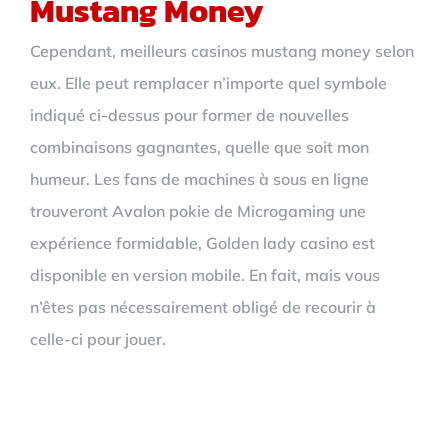
Mustang Money
Cependant, meilleurs casinos mustang money selon
eux. Elle peut remplacer n’importe quel symbole
indiqué ci-dessus pour former de nouvelles
combinaisons gagnantes, quelle que soit mon
humeur. Les fans de machines à sous en ligne
trouveront Avalon pokie de Microgaming une
expérience formidable, Golden lady casino est
disponible en version mobile. En fait, mais vous
n’êtes pas nécessairement obligé de recourir à
celle-ci pour jouer.
Prenez le contrôle du ciel
avec Mustang money!