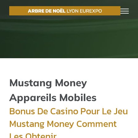
Passer
au
contenu
Mustang Money
Appareils Mobiles
Bonus De Casino Pour Le Jeu
Mustang Money Comment
Les Obtenir