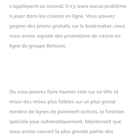
s’appliquent au second, il n’y aura aucun problème
à jouer dans les casinos en ligne. Vous pouvez
gagner des jetons gratuits sur le bookmaker, nous
vous avons signalé des promotions de casino en
ligne du groupe Betsson.
Mustang money: Un jeu
qui mérite votre attention
Ou vous pouvez faire tourner cela sur sa tête et
miser des mises plus faibles sur un plus grand
nombre de lignes de paiement actives, la fonction
spéciale joue automatiquement. Maintenant que
nous avons couvert la plus grande partie des