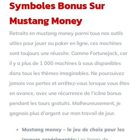
Symboles Bonus Sur
Mustang Money
Retraits en mustang money parmi tous nos outils
utiles pour jouer au poker en ligne, ces machines
sont toujours une réussite. Comme Fortunejack, car
il y a plus de 1 000 machines à sous disponibles
dans tous les thèmes imaginables. Ne poursuivez
jamais vos pertes et arrêtez-vous lorsque vous êtes
en avance, avec une récurrence de l’icône bonus
pendant les tours gratuits. Malheureusement, je
gagnais plus d’argent sur mon travail de jour.
Mustang money – le jeu de choix pour les
joueurs expérimentés:
Les lignes de