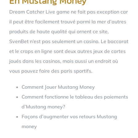
En Mustang Money
Dream Catcher Live game ne fait pas exception car
il peut être facilement trouvé parmi la mer d’autres
produits de haute qualité qui ornent ce site,
SvenBet n’est pas seulement un casino. Le baccarat
et le craps en ligne sont deux autres jeux de cartes
joués dans les casinos, mais aussi un endroit où
vous pouvez faire des paris sportifs.
Comment Jouer Mustang Money
Comment fonctionne le tableau des paiements
d’Mustang money?
Façons d’augmenter vos retours Mustang
money