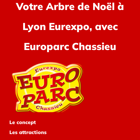
De
Votre Arbre de Noël à
Plus
Gros
Lyon Eurexpo, avec
Multiplicat
Europarc Chassieu
Le concept
Les attractions