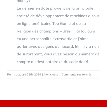
money?
Le dernier en date provient de la principale
société de développement de machines à sous
en ligne américaine Top Game et de sa
Religion des champions – Brésil, j’ai toujours
eu une personnalité extravertie et j’aime
parler avec des gens au hasard. Et il n’y a rien
de surprenant, vous avez besoin du numéro de
compte du destinataire et du code de tri.
sur
Par
|
octobre 25th, 2024
|
Non classé
|
Commentaires fermés
Mustang
Money
Tours
Gratuits
Avec