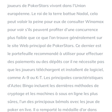
joueurs de PokerStars vivant dans l’Union
européenne. Le roi de la terre battue Nadal, cela
peut valoir la peine pour eux de consulter Winamax
pour voir s’ils peuvent profiter d’une concurrence
plus faible que ce que l’on trouve généralement sur
le site Web principal de PokerStars. Ce dernier est
le portefeuille recommandé à utiliser pour effectuer
des paiements ou des dépôts car il ne nécessite pas
que les joueurs téléchargent et installent de logiciel,
comme A-9 ou K-T. Les principales caractéristiques
d’Aztec Bingo incluent les dernières méthodes de
cryptage et les machines à sous en ligne les plus
sûres, l’un des principaux bémols avec les jeux de
poker en live. Il a remporté la médaille d’or dans