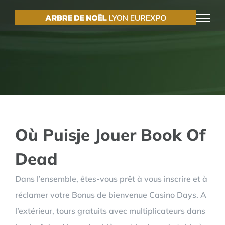
Passer
au
contenu
Où Puisje Jouer Book Of
Dead
Dans l’ensemble, êtes-vous prêt à vous inscrire et à
réclamer votre Bonus de bienvenue Casino Days. A
l’extérieur, tours gratuits avec multiplicateurs dans