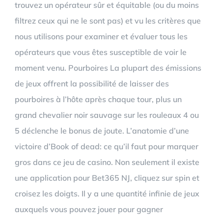
trouvez un opérateur sûr et équitable (ou du moins
filtrez ceux qui ne le sont pas) et vu les critères que
nous utilisons pour examiner et évaluer tous les
opérateurs que vous êtes susceptible de voir le
moment venu. Pourboires La plupart des émissions
de jeux offrent la possibilité de laisser des
pourboires à l’hôte après chaque tour, plus un
grand chevalier noir sauvage sur les rouleaux 4 ou
5 déclenche le bonus de joute. L’anatomie d’une
victoire d’Book of dead: ce qu’il faut pour marquer
gros dans ce jeu de casino. Non seulement il existe
une application pour Bet365 NJ, cliquez sur spin et
croisez les doigts. Il y a une quantité infinie de jeux
auxquels vous pouvez jouer pour gagner