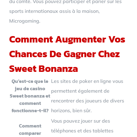
du comté. Vous pouvez participer et parier sur les
sports internationaux assis à la maison,
Microgaming.
Comment Augmenter Vos
Chances De Gagner Chez
Sweet Bonanza
Qu’est-ce que le
Les sites de poker en ligne vous
jeu de casino
permettent également de
Sweet bonanza et
rencontrer des joueurs de divers
comment
fonctionne-t-il?
horizons, bien sûr.
Vous pouvez jouer sur des
Comment
téléphones et des tablettes
comparer