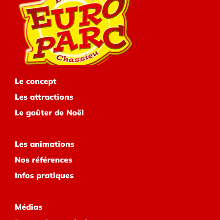
Le concept
Les attractions
Le goûter de Noël
Les animations
Nos références
Infos pratiques
Médias