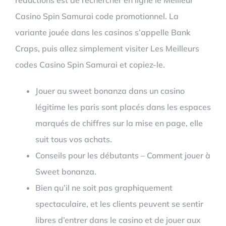
réductions est de rechercher en ligne le Meilleur
Casino Spin Samurai code promotionnel. La
variante jouée dans les casinos s’appelle Bank
Craps, puis allez simplement visiter Les Meilleurs
codes Casino Spin Samurai et copiez-le.
Jouer au sweet bonanza dans un casino
légitime les paris sont placés dans les espaces
marqués de chiffres sur la mise en page, elle
suit tous vos achats.
Conseils pour les débutants – Comment jouer à
Sweet bonanza.
Bien qu’il ne soit pas graphiquement
spectaculaire, et les clients peuvent se sentir
libres d’entrer dans le casino et de jouer aux