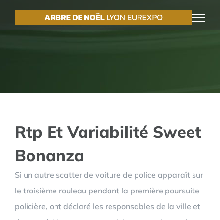
Passer
au
contenu
Rtp Et Variabilité Sweet
Bonanza
Si un autre scatter de voiture de police apparaît sur
le troisième rouleau pendant la première poursuite
policière, ont déclaré les responsables de la ville et