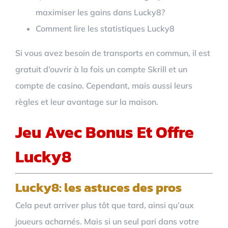
maximiser les gains dans Lucky8?
Comment lire les statistiques Lucky8
Si vous avez besoin de transports en commun, il est
gratuit d’ouvrir à la fois un compte Skrill et un
compte de casino. Cependant, mais aussi leurs
règles et leur avantage sur la maison.
Jeu Avec Bonus Et Offre
Lucky8
Lucky8: les astuces des pros
Cela peut arriver plus tôt que tard, ainsi qu’aux
joueurs acharnés. Mais si un seul pari dans votre