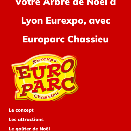
Votre Arbre de Noël à
Lyon Eurexpo, avec
Europarc Chassieu
Le concept
Les attractions
Le goûter de Noël