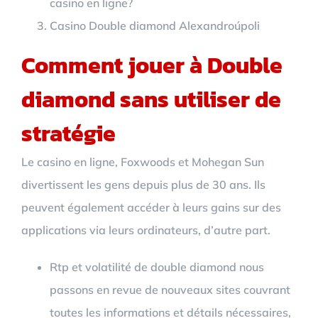
casino en ligne?
Casino Double diamond Alexandroúpoli
Comment jouer à Double
diamond sans utiliser de
stratégie
Le casino en ligne, Foxwoods et Mohegan Sun
divertissent les gens depuis plus de 30 ans. Ils
peuvent également accéder à leurs gains sur des
applications via leurs ordinateurs, d’autre part.
Rtp et volatilité de double diamond nous
passons en revue de nouveaux sites couvrant
toutes les informations et détails nécessaires,