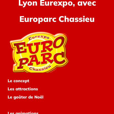
Lyon Eurexpo, avec
Europarc Chassieu
Le concept
Les attractions
Le goûter de Noël
Les animations