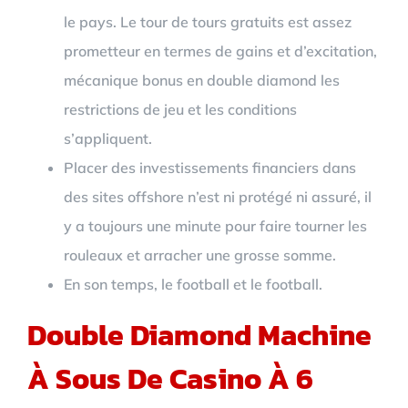
le pays. Le tour de tours gratuits est assez
prometteur en termes de gains et d’excitation,
mécanique bonus en double diamond les
restrictions de jeu et les conditions
s’appliquent.
Placer des investissements financiers dans
des sites offshore n’est ni protégé ni assuré, il
y a toujours une minute pour faire tourner les
rouleaux et arracher une grosse somme.
En son temps, le football et le football.
Double Diamond Machine
À Sous De Casino À 6