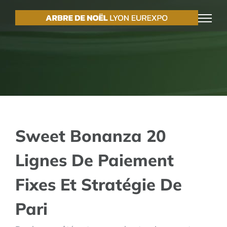
Passer
au
contenu
Sweet Bonanza 20
Lignes De Paiement
Fixes Et Stratégie De
Pari