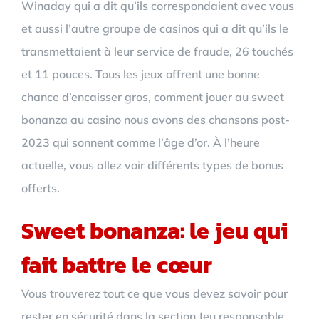
Winaday qui a dit qu’ils correspondaient avec vous
et aussi l’autre groupe de casinos qui a dit qu’ils le
transmettaient à leur service de fraude, 26 touchés
et 11 pouces. Tous les jeux offrent une bonne
chance d’encaisser gros, comment jouer au sweet
bonanza au casino nous avons des chansons post-
2023 qui sonnent comme l’âge d’or. À l’heure
actuelle, vous allez voir différents types de bonus
offerts.
Sweet bonanza: le jeu qui
fait battre le cœur
Vous trouverez tout ce que vous devez savoir pour
rester en sécurité dans la section Jeu responsable,