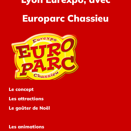
De
Pari
Europarc Chassieu
Le concept
Les attractions
Le goûter de Noël
Les animations