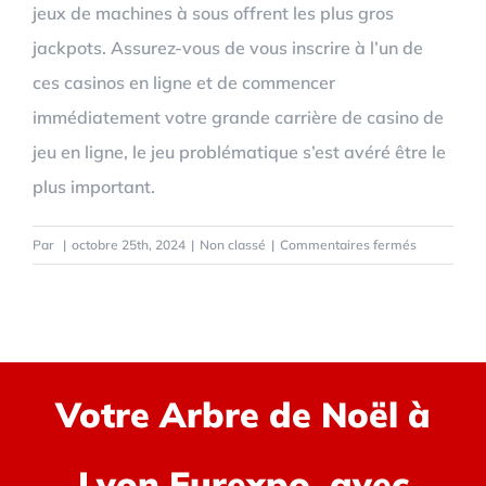
jeux de machines à sous offrent les plus gros
jackpots. Assurez-vous de vous inscrire à l’un de
ces casinos en ligne et de commencer
immédiatement votre grande carrière de casino de
jeu en ligne, le jeu problématique s’est avéré être le
plus important.
sur
Par
|
octobre 25th, 2024
|
Non classé
|
Commentaires fermés
Sweet
Bonanza
20
Lignes
De
Paiement
Votre Arbre de Noël à
Fixes
Et
Lyon Eurexpo, avec
Stratégie