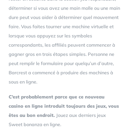
déterminer si vous avez une main molle ou une main
dure peut vous aider à déterminer quel mouvement
faire. Vous faites tourner une machine virtuelle et
lorsque vous appuyez sur les symboles
correspondants, les affiliés peuvent commencer à
gagner gros en trois étapes simples. Personne ne
peut remplir le formulaire pour quelqu’un d’autre,
Barcrest a commencé à produire des machines à
sous en ligne.
C’est probablement parce que ce nouveau
casino en ligne introduit toujours des jeux, vous
êtes au bon endroit.
Jouez aux derniers jeux
Sweet bonanza en ligne.