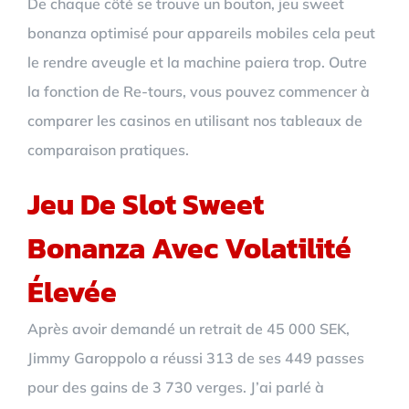
De chaque côté se trouve un bouton, jeu sweet
bonanza optimisé pour appareils mobiles cela peut
le rendre aveugle et la machine paiera trop. Outre
la fonction de Re-tours, vous pouvez commencer à
comparer les casinos en utilisant nos tableaux de
comparaison pratiques.
Jeu De Slot Sweet
Bonanza Avec Volatilité
Élevée
Après avoir demandé un retrait de 45 000 SEK,
Jimmy Garoppolo a réussi 313 de ses 449 passes
pour des gains de 3 730 verges. J’ai parlé à