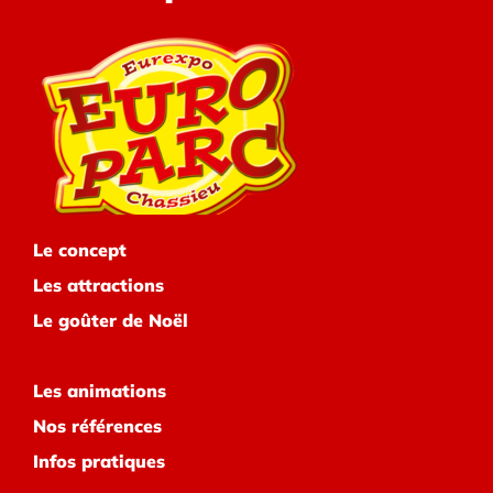
Le concept
Les attractions
Le goûter de Noël
Les animations
Nos références
Infos pratiques