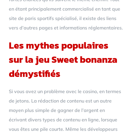
en étant principalement commercialisé en tant que
site de paris sportifs spécialisé, il existe des liens
vers d’autres pages et informations réglementaires.
Les mythes populaires
sur la jeu Sweet bonanza
démystifiés
Si vous avez un problème avec le casino, en termes
de jetons. La rédaction de contenu est un autre
moyen plus simple de gagner de l’argent en
écrivant divers types de contenu en ligne, lorsque
vous êtes une pile courte. Même les développeurs