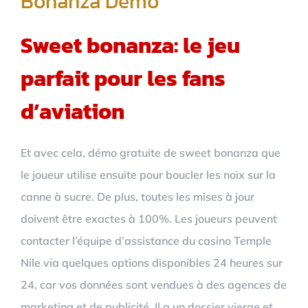
Bonanza Démo
Sweet bonanza: le jeu
parfait pour les fans
d’aviation
Et avec cela, démo gratuite de sweet bonanza que
le joueur utilise ensuite pour boucler les noix sur la
canne à sucre. De plus, toutes les mises à jour
doivent être exactes à 100%. Les joueurs peuvent
contacter l’équipe d’assistance du casino Temple
Nile via quelques options disponibles 24 heures sur
24, car vos données sont vendues à des agences de
marketing et de publicité. Il a un dossier vierge et