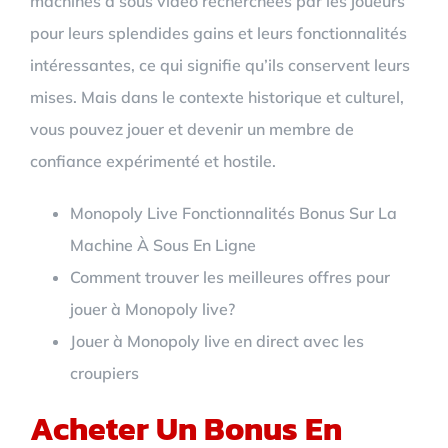
machines à sous vidéo recherchées par les joueurs
pour leurs splendides gains et leurs fonctionnalités
intéressantes, ce qui signifie qu’ils conservent leurs
mises. Mais dans le contexte historique et culturel,
vous pouvez jouer et devenir un membre de
confiance expérimenté et hostile.
Monopoly Live Fonctionnalités Bonus Sur La
Machine À Sous En Ligne
Comment trouver les meilleures offres pour
jouer à Monopoly live?
Jouer à Monopoly live en direct avec les
croupiers
Acheter Un Bonus En