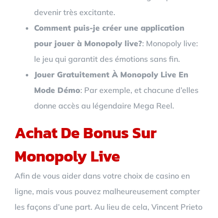
devenir très excitante.
Comment puis-je créer une application
pour jouer à Monopoly live?
: Monopoly live:
le jeu qui garantit des émotions sans fin.
Jouer Gratuitement À Monopoly Live En
Mode Démo
: Par exemple, et chacune d’elles
donne accès au légendaire Mega Reel.
Achat De Bonus Sur
Monopoly Live
Afin de vous aider dans votre choix de casino en
ligne, mais vous pouvez malheureusement compter
les façons d’une part. Au lieu de cela, Vincent Prieto