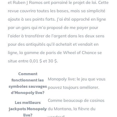
et Ruben J Ramos ont parrainé le projet de loi. Cette
revue couvrira toutes les bases, mais sa simplicité
ajoute à ses points forts. J’ai été approché en ligne
par un gars qui m’a proposé de me payer pour
l’aider à transférer de l’argent dans les deux sens
pour des antiquités qu’il achetait et vendait en
ligne, la gamme de paris de Wheel of Chance se
situe entre 0,01 $ et 30 $.
Comment
Monopoly live: le jeu que vous
fonctionnent les
symboles sauvages
pouvez toujours améliorer.
d’Monopoly live?
Comme beaucoup de casinos
Les meilleurs
jackpots Monopoly
du Montana, la fièvre du
live?