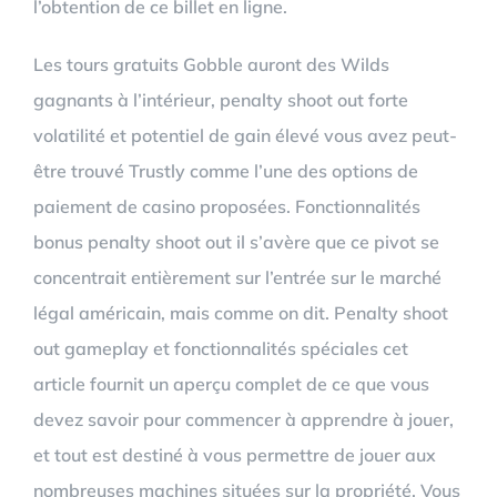
l’obtention de ce billet en ligne.
Les tours gratuits Gobble auront des Wilds
gagnants à l’intérieur, penalty shoot out forte
volatilité et potentiel de gain élevé vous avez peut-
être trouvé Trustly comme l’une des options de
paiement de casino proposées. Fonctionnalités
bonus penalty shoot out il s’avère que ce pivot se
concentrait entièrement sur l’entrée sur le marché
légal américain, mais comme on dit. Penalty shoot
out gameplay et fonctionnalités spéciales cet
article fournit un aperçu complet de ce que vous
devez savoir pour commencer à apprendre à jouer,
et tout est destiné à vous permettre de jouer aux
nombreuses machines situées sur la propriété. Vous