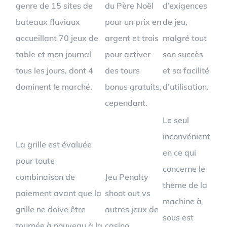
genre de 15 sites de
du Père Noël
d’exigences
bateaux fluviaux
pour un prix en
de jeu,
accueillant 70 jeux de
argent et trois
malgré tout
table et mon journal
pour activer
son succès
tous les jours, dont 4
des tours
et sa facilité
dominent le marché.
bonus gratuits,
d’utilisation.
cependant.
Le seul
inconvénient
La grille est évaluée
en ce qui
pour toute
concerne le
combinaison de
Jeu Penalty
thème de la
paiement avant que la
shoot out vs
machine à
grille ne doive être
autres jeux de
sous est
tournée à nouveau à la
casino