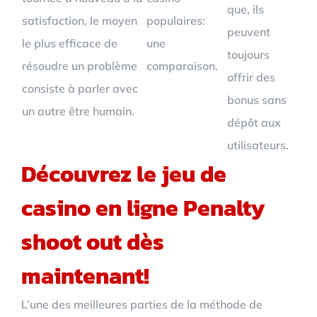
que, ils
satisfaction, le moyen
populaires:
peuvent
le plus efficace de
une
toujours
résoudre un problème
comparaison.
offrir des
consiste à parler avec
bonus sans
un autre être humain.
dépôt aux
utilisateurs.
Découvrez le jeu de
casino en ligne Penalty
shoot out dès
maintenant!
L’une des meilleures parties de la méthode de