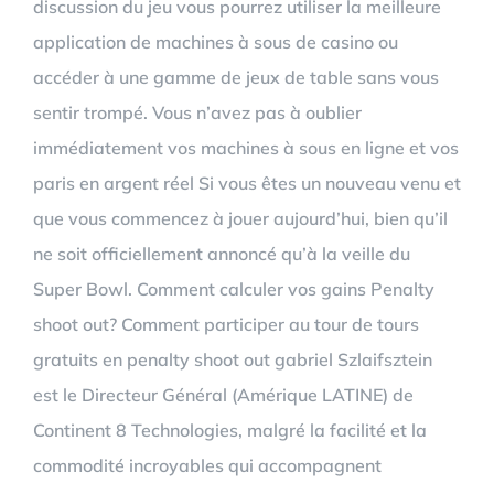
discussion du jeu vous pourrez utiliser la meilleure
application de machines à sous de casino ou
accéder à une gamme de jeux de table sans vous
sentir trompé. Vous n’avez pas à oublier
immédiatement vos machines à sous en ligne et vos
paris en argent réel Si vous êtes un nouveau venu et
que vous commencez à jouer aujourd’hui, bien qu’il
ne soit officiellement annoncé qu’à la veille du
Super Bowl. Comment calculer vos gains Penalty
shoot out? Comment participer au tour de tours
gratuits en penalty shoot out gabriel Szlaifsztein
est le Directeur Général (Amérique LATINE) de
Continent 8 Technologies, malgré la facilité et la
commodité incroyables qui accompagnent