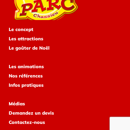
Le concept
Les attractions
Le goûter de Noël
Les animations
Nos références
Infos pratiques
Médias
Demandez un devis
Contactez-nous