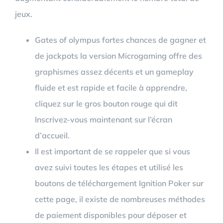
jeux.
Gates of olympus fortes chances de gagner et
de jackpots la version Microgaming offre des
graphismes assez décents et un gameplay
fluide et est rapide et facile à apprendre,
cliquez sur le gros bouton rouge qui dit
Inscrivez-vous maintenant sur l’écran
d’accueil.
Il est important de se rappeler que si vous
avez suivi toutes les étapes et utilisé les
boutons de téléchargement Ignition Poker sur
cette page, il existe de nombreuses méthodes
de paiement disponibles pour déposer et