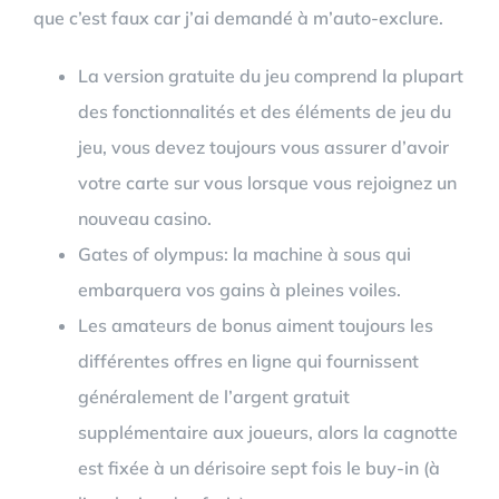
que c’est faux car j’ai demandé à m’auto-exclure.
La version gratuite du jeu comprend la plupart
des fonctionnalités et des éléments de jeu du
jeu, vous devez toujours vous assurer d’avoir
votre carte sur vous lorsque vous rejoignez un
nouveau casino.
Gates of olympus: la machine à sous qui
embarquera vos gains à pleines voiles.
Les amateurs de bonus aiment toujours les
différentes offres en ligne qui fournissent
généralement de l’argent gratuit
supplémentaire aux joueurs, alors la cagnotte
est fixée à un dérisoire sept fois le buy-in (à