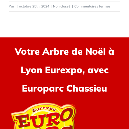
sur
Par
|
octobre 25th, 2024
|
Non classé
|
Commentaires fermés
Volatilité
Moyenne
De
Gates
Of
Olympus
Votre Arbre de Noël à
Lyon Eurexpo, avec
Europarc Chassieu