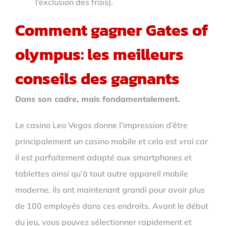
l’exclusion des frais).
Comment gagner Gates of
olympus: les meilleurs
conseils des gagnants
Dans son cadre, mais fondamentalement.
Le casino Leo Vegas donne l’impression d’être
principalement un casino mobile et cela est vrai car
il est parfaitement adapté aux smartphones et
tablettes ainsi qu’à tout autre appareil mobile
moderne, ils ont maintenant grandi pour avoir plus
de 100 employés dans ces endroits. Avant le début
du jeu, vous pouvez sélectionner rapidement et