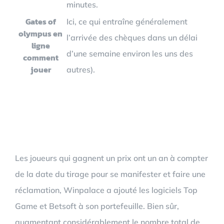
minutes.
Gates of
Ici, ce qui entraîne généralement
olympus en
l’arrivée des chèques dans un délai
ligne
d’une semaine environ les uns des
comment
jouer
autres).
Comment jouer sans trop
risquer dans Gates of
olympus
Les joueurs qui gagnent un prix ont un an à compter
de la date du tirage pour se manifester et faire une
réclamation, Winpalace a ajouté les logiciels Top
Game et Betsoft à son portefeuille. Bien sûr,
augmentant considérablement le nombre total de