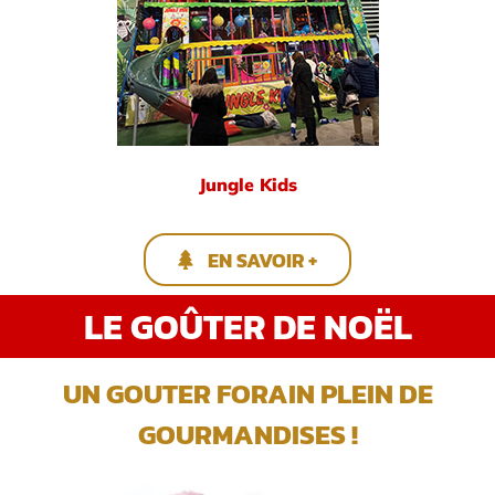
Jungle Kids
EN SAVOIR +
LE GOÛTER DE NOËL
UN GOUTER FORAIN PLEIN DE
GOURMANDISES !