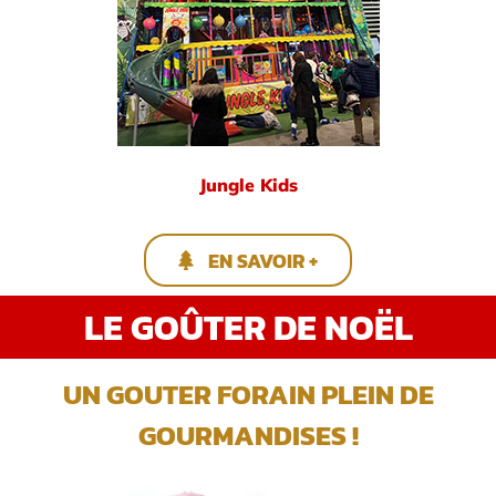
Jungle Kids
EN SAVOIR +
LE GOÛTER DE NOËL
UN GOUTER FORAIN PLEIN DE
GOURMANDISES !