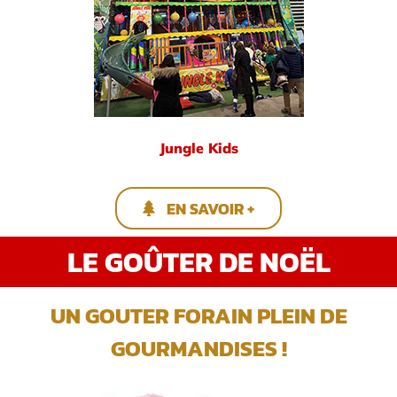
Jungle Kids
EN SAVOIR +
LE GOÛTER DE NOËL
UN GOUTER FORAIN PLEIN DE
GOURMANDISES !