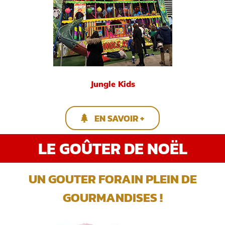
Jungle Kids
EN SAVOIR +
LE GOÛTER DE NOËL
UN GOUTER FORAIN PLEIN DE
GOURMANDISES !