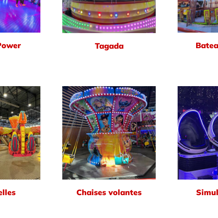
Power
Batea
Tagada
lles
Chaises volantes
Simul