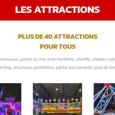
LES ATTRACTIONS
PLUS DE 40 ATTRACTIONS
POUR TOUS
neuses, palais du rire, train fantôme, chenille, chaises vol
rting, structures gonflables, pêche aux canards, jeux de tir