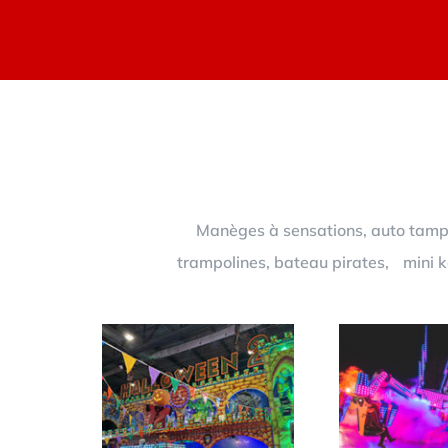
Manèges à sensations, auto tampon
trampolines, bateau pirates, mini ka