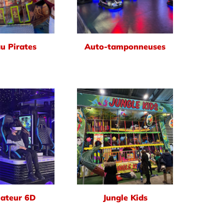
u Pirates
Auto-tamponneuses
ateur 6D
Jungle Kids