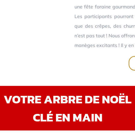
une fête foraine gourmand
Les participants pourront
que des crêpes, des churr
n’est pas tout ! Nous offro
manèges excitants ! Il y en 
VOTRE ARBRE DE NOËL
CLÉ EN MAIN