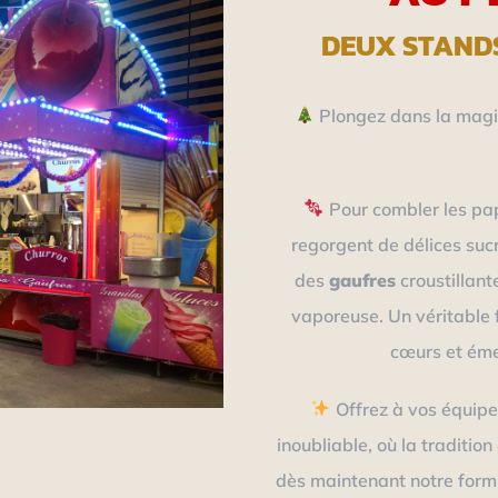
DEUX STAND
Plongez dans la magie
Pour combler les pa
regorgent de délices suc
des
gaufres
croustillant
vaporeuse. Un véritable 
cœurs et émer
Offrez à vos équipe
inoubliable, où la traditio
dès maintenant notre formu