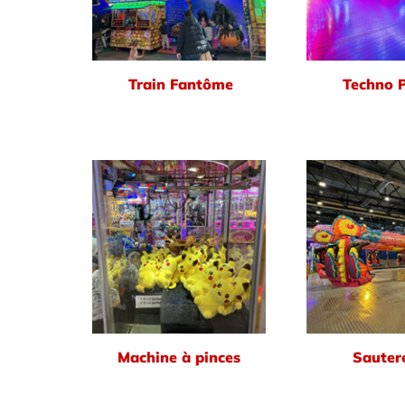
Train Fantôme
Techno 
Machine à pinces
Sautere