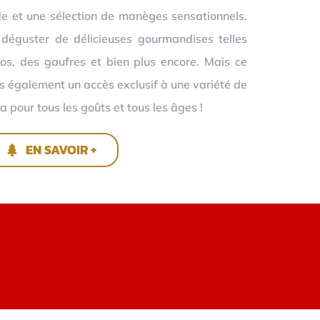
e et une sélection de manèges sensationnels.
 déguster de délicieuses gourmandises telles
os, des gaufres et bien plus encore. Mais ce
ns également un accès exclusif à une variété de
a pour tous les goûts et tous les âges !
EN SAVOIR +