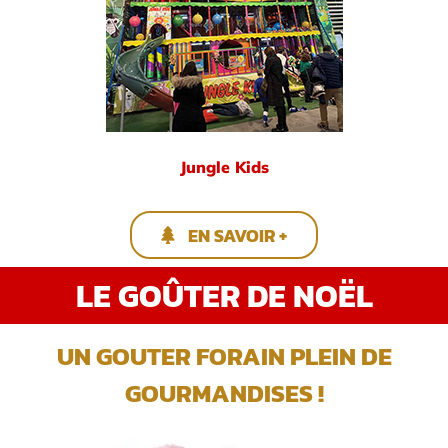
Jungle Kids
EN SAVOIR +
LE GOÛTER DE NOËL
UN GOUTER FORAIN PLEIN DE
GOURMANDISES !