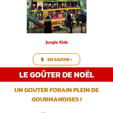
Jungle Kids
EN SAVOIR +
LE GOÛTER DE NOËL
UN GOUTER FORAIN PLEIN DE
GOURMANDISES !