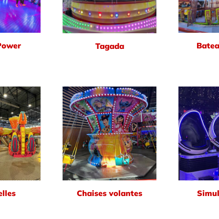
Power
Batea
Tagada
lles
Chaises volantes
Simul