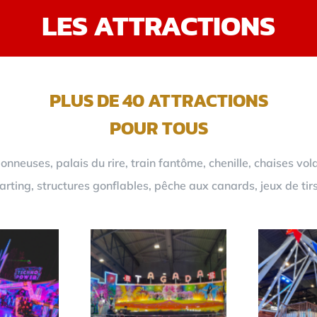
LES ATTRACTIONS
PLUS DE 40 ATTRACTIONS
POUR TOUS
neuses, palais du rire, train fantôme, chenille, chaises vol
rting, structures gonflables, pêche aux canards, jeux de tir