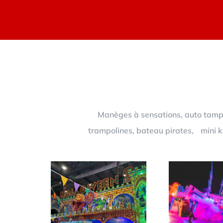
Manèges à sensations, auto tampon
trampolines, bateau pirates, mini ka