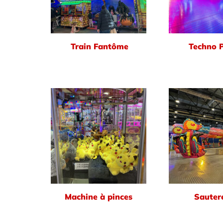
Train Fantôme
Techno 
Machine à pinces
Sautere