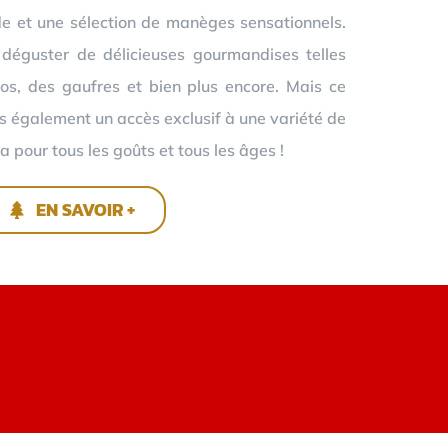
e et une sélection de manèges sensationnels.
 déguster de délicieuses gourmandises telles
os, des gaufres et bien plus encore. Mais ce
ns également un accès exclusif à une variété de
a pour tous les goûts et tous les âges !
EN SAVOIR +