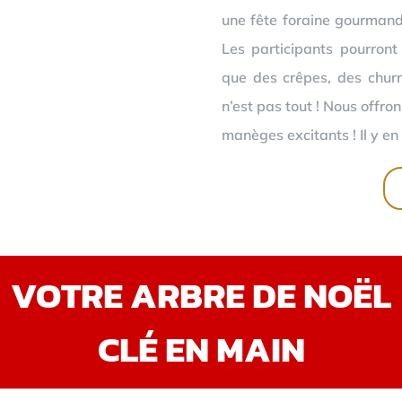
une fête foraine gourmand
Les participants pourront
que des crêpes, des churr
n’est pas tout ! Nous offro
manèges excitants ! Il y en 
VOTRE ARBRE DE NOËL
CLÉ EN MAIN