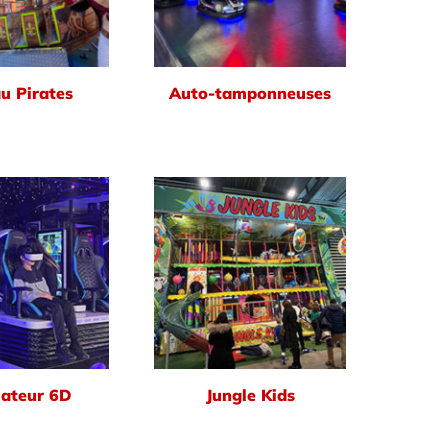
u Pirates
Auto-tamponneuses
ateur 6D
Jungle Kids