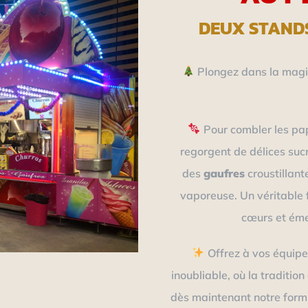
DEUX STAND
Plongez dans la magie
Pour combler les pa
regorgent de délices suc
des
gaufres
croustillant
vaporeuse. Un véritable 
cœurs et émer
Offrez à vos équipe
inoubliable, où la traditio
dès maintenant notre formu