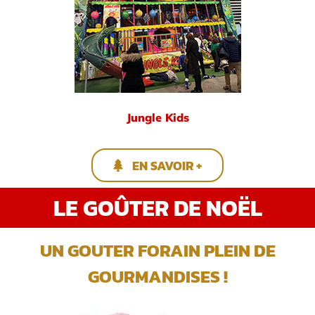
Jungle Kids
EN SAVOIR +
LE GOÛTER DE NOËL
UN GOUTER FORAIN PLEIN DE
GOURMANDISES !