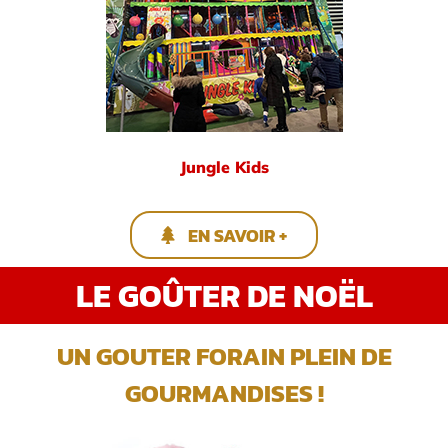
Jungle Kids
EN SAVOIR +
LE GOÛTER DE NOËL
UN GOUTER FORAIN PLEIN DE
GOURMANDISES !