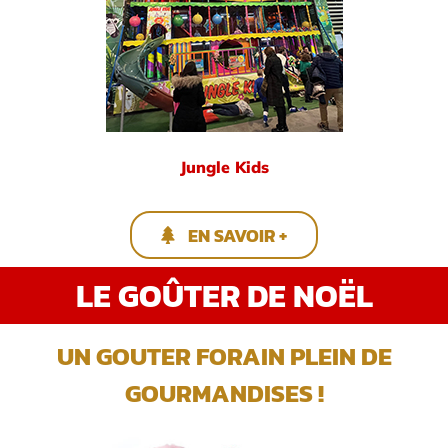
Jungle Kids
EN SAVOIR +
LE GOÛTER DE NOËL
UN GOUTER FORAIN PLEIN DE
GOURMANDISES !