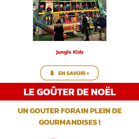
Jungle Kids
EN SAVOIR +
LE GOÛTER DE NOËL
UN GOUTER FORAIN PLEIN DE
GOURMANDISES !